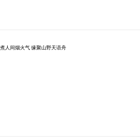
煮人间烟火气 缘聚山野天语舟